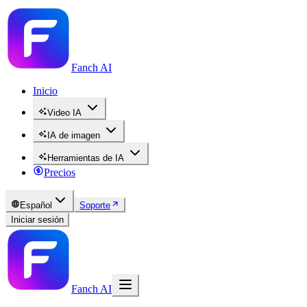
Fanch AI
Inicio
Video IA
IA de imagen
Herramientas de IA
Precios
Español
Soporte
Iniciar sesión
Fanch AI