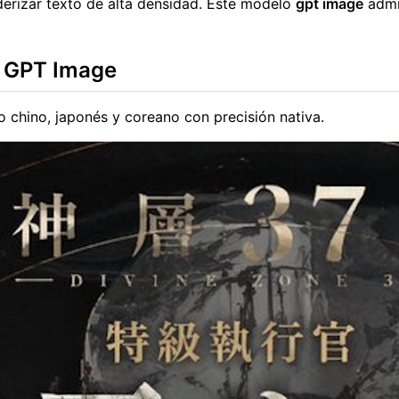
derizar texto de alta densidad. Este modelo
gpt image
admit
n GPT Image
 chino, japonés y coreano con precisión nativa.