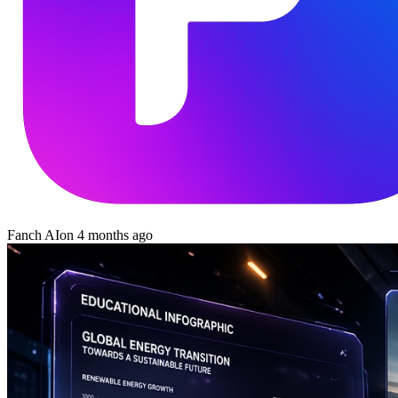
Fanch AI
on
4 months ago