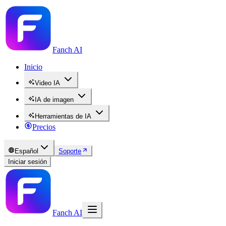
Fanch AI
Inicio
Video IA
IA de imagen
Herramientas de IA
Precios
Español
Soporte
Iniciar sesión
Fanch AI