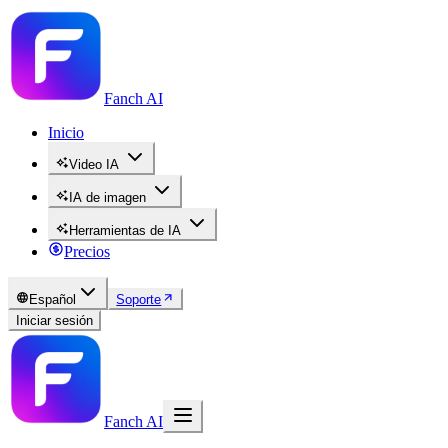
Fanch AI
Inicio
Video IA
IA de imagen
Herramientas de IA
Precios
Español
Soporte
Iniciar sesión
Fanch AI