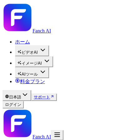
Fanch AI
ホーム
ビデオAI
イメージAI
AIツール
料金プラン
日本語
サポート
ログイン
Fanch AI