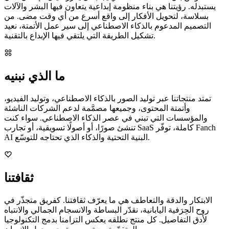
يستبدله. رؤيتنا هي بناء منظومة إبداعية يتعاون فيها البشر والآلات
بسلاسة، لتحويل الأفكار إلى واقع أسرع من أي وقت مضى. من
التصميم المدعوم بالذكاء الاصطناعي إلى سير عمل الأتمتة، نعيد
تشكيل الطريقة التي يلتقي فيها الإبداع بالتقنية.
ما الذي نبنيه
تمتد منتجاتنا عبر توليد الصور بالذكاء الاصطناعي، وتوليد الفيديو،
وأتمتة المحتوى، وجميعها مصمَّمة لدعم الشركات الناشئة
والمؤسسات التي تبني في عصر الذكاء الاصطناعي. سواء كنت
تنشئ صورًا، أو أصولًا تسويقية، أو تجارب SaaS كاملة، توفّر Fanch
AI البنية التحتية والذكاء الذي تحتاجه للتوسّع.
ثقافتنا
الابتكار والدقة والتعاطف هي ما يعرّف ثقافتنا. كفريق متجذّر في
روح الحِرَفية اليابانية، نقدّر البساطة والانسجام الجمالي والانتباه
لأدق التفاصيل. كل منتج نطلقه يعكس التزامنا بدمج التكنولوجيا