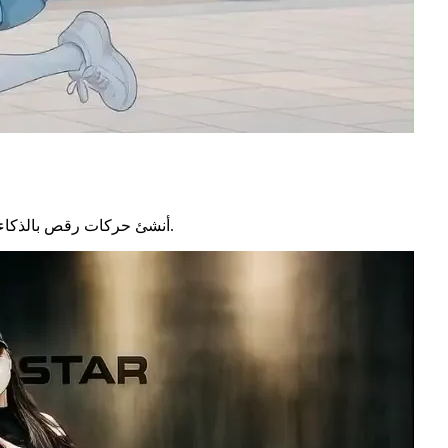
أنشئ حركات رقص بالذكاء الاصطناعي بأسلوب أنمي مميز مع حركات معبّرة تقودها الشخصيات.