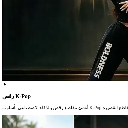
رقص K‑Pop