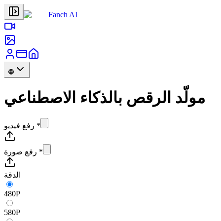
Fanch AI
مولّد الرقص بالذكاء الاصطناعي
*
رفع فيديو
*
رفع صورة
الدقة
480P
580P