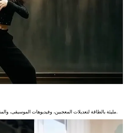
أنشئ مقاطع رقص بالذكاء الاصطناعي بأسلوب K‑Pop مليئة بالطاقة لتعديلات المعجبين، وفيديوهات الموسيقى، والمقاطع القصيرة.