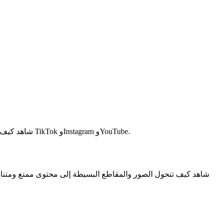
شاهد كيف يحوّل مولّد الرقص بالذكاء الاصطناعي لدينا الصور الشخصية والشخصيات والحيوانات الأليفة إلى مقاطع رقص سلسة جاهزة للمشاركة على TikTok وInstagram وYouTube.