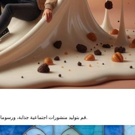
قم بتوليد منشورات اجتماعية جذابة، ورسومات ترويجية، ومواد تسويقية تحفز تفاعل الجمهور عبر مختلف المنصات.