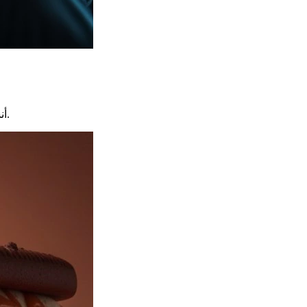
أنشئ مرئيات الشركات، ورسومات العروض التقديمية، وصور الهيدشوت الاحترافية التي تعزز هوية علامتك التجارية وتُظهر الخبرة بشكل فعال.