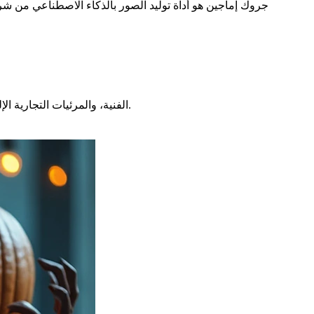
جروك إماجين هو أداة توليد الصور بالذكاء الاصطناعي من شر
استكشف إمكانيات مولد صور جروك إماجين بالذكاء الاصطناعي من خلال أمثلة على تصوير الأعمال، والمحتوى التسويقي، وال作品 الفنية، والمرئيات التجارية الإلكترونية.