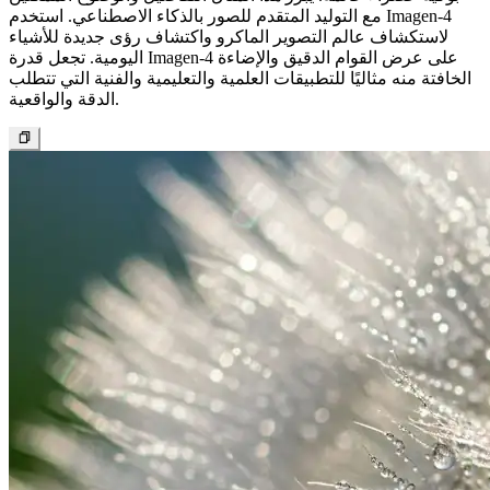
عرض أزياء وتصميم عالي المستوى
عارضة ترتدي فستان هوت كوتور أخضر نعناعي تقف أمام خلفية
بسيطة. يستخدم الفستان تولًا فاخرًا، مع طبقات وتقنيات كشكشة
لخلق تنانير وأكمام ضخمة تشبه السحب، مما يبرز ملمسًا أثيريًا
وتفصيلًا عصريًا. يوضح هذا المثال كيف يمكن للذكاء الاصطناعي
التقاط أناقة ورقي الأزياء الراقية في الأعمال الفنية الرقمية. يمكّن
مولد Imagen-4 المصممين والعلامات التجارية من تصور مجموعات