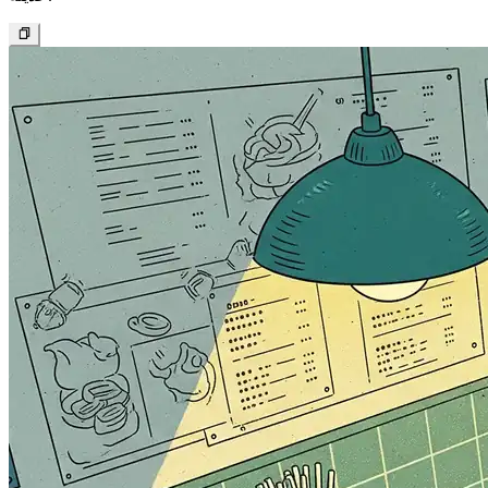
فن الألياف الإبداعي
منظر بانورامي ريفي بأسلوب فن الحياكة. الأراضي الزراعية والتلال
والأشجار والمنازل كلها مصنوعة بدقة من خيوط ملونة. تستخدم
درجات مختلفة من الأخضر والأصفر غرزًا معقدة لتمثيل نسيج
الحقول المحروثة، بينما تحاكي ألياف القطن البيضاء الدخان
المتصاعد من المداخن والسحب الناعمة في السماء. تنتشر خراف
محبوكة لطيفة في المراعي. الصورة الكلية نابضة بالحياة، مليئة
بالنسيج اليدوي والدفء وسحر القصص الخيالية.