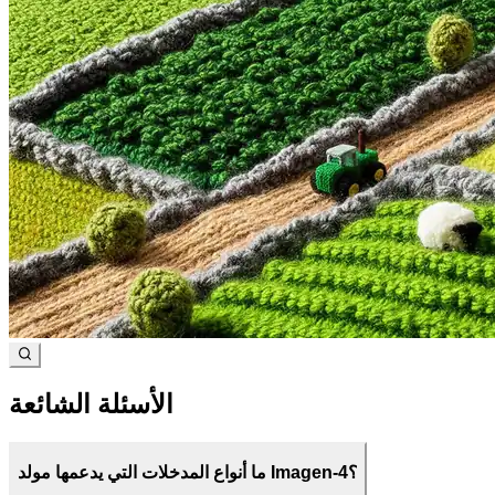
يدعم الأوامر النصية والصور المرجعية لإنشاء بصري مرن ومتنوع.
ما الدقات والصيغ المتوفرة؟
يدعم إخراج 1K و2K و4K؛ التصدير كـ PNG/JPG لأي حالة استخدام.