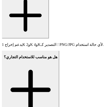
يتوفر تكامل API—يدعم التزامن العالي والفوترة حسب الاستخدام
للمطورين والمؤسسات.
هل استخدام Imagen-4 آمن؟