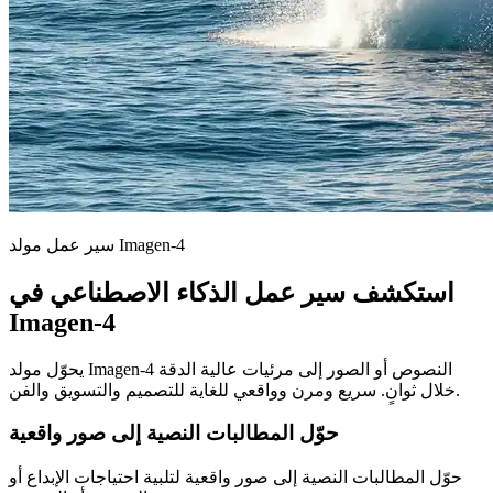
أمثلة أوامر مولد Imagen-4 – إلهام إبداعي
للذكاء الاصطناعي
شاهد أمثلة أوامر إبداعية لـ Imagen-4. استكشف كيفية إنشاء صور
واقعية وفنية وتجارية بأفكار بسيطة.
إلهام التصوير الماكرو
صورة ماكرو عالية الدقة لزهرة الهندباء. تركز العدسة على البنية
الدقيقة الشبيهة بالشعر للبذور، المزينة بقطرات ماء كريستالية.
يخلق الضوء الطبيعي الناعم تأثيرات انكسار وتألق دقيقة، مع خلفية
بوكيه خضراء حالمة. يبرز هذا المثال التفاصيل والوضوح الممكنين
مع التوليد المتقدم للصور بالذكاء الاصطناعي. استخدم Imagen-4
لاستكشاف عالم التصوير الماكرو واكتشاف رؤى جديدة للأشياء
اليومية. تجعل قدرة Imagen-4 على عرض القوام الدقيق والإضاءة
الخافتة منه مثاليًا للتطبيقات العلمية والتعليمية والفنية التي تتطلب
الدقة والواقعية.