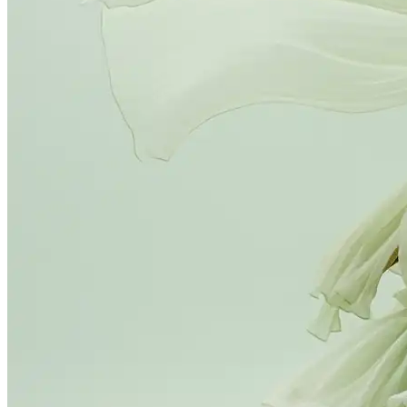
فن الرسم التوضيحي بأسلوب رجعي
رسم توضيحي بأسلوب فني مسطح لامرأة شابة تأكل الزلابية في
مطعم ليلي. يستخدم نظام الألوان الأخضر والأصفر الباهت لإضفاء
طابع الحنين. الخطوط النظيفة والملمس الحبيبي يحاكيان أساليب
الرسوم التجارية في منتصف القرن. هذا المثال مثالي لاستكشاف
الجماليات الكلاسيكية وسرد القصص من خلال الصور التي ينشئها
الذكاء الاصطناعي. يتيح مولد Imagen-4 للفنانين والرسامين إعادة
إنشاء الأنماط الكلاسيكية، وتجربة لوحات الألوان، وتطوير سرد
بصري فريد للقصص المصورة والكتب والعلامات التجارية. تسهل
أدوات Imagen-4 للرسم التوضيحي تحقيق مظهر رجعي أصيل بكفاءة
حديثة.