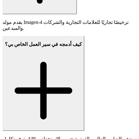
يستخدم Imagen-4 تصفية متقدمة، ووضع علامات على البيانات،
وتقييمات أمان لتقليل المحتوى الضار وضمان استخدام مسؤول
للذكاء الاصطناعي.
ما هي القيود الرئيسية؟
قد يواجه Imagen-4 صعوبة مع التركيبات المعقدة أو الوجوه الصغيرة
أو التركز المثالي أو الأوامر غير المفهومة. قد تحتوي النتائج على
شوائب في مثل هذه الحالات.