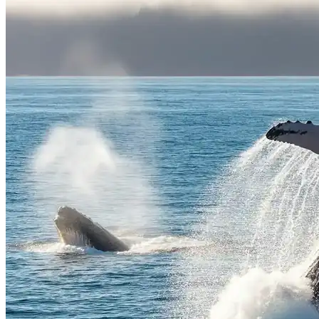
سير عمل مولد Imagen-4
استكشف سير عمل الذكاء الاصطناعي في
Imagen-4
يحوّل مولد Imagen-4 النصوص أو الصور إلى مرئيات عالية الدقة
خلال ثوانٍ. سريع ومرن وواقعي للغاية للتصميم والتسويق والفن.
حوّل المطالبات النصية إلى صور واقعية
حوّل المطالبات النصية إلى صور واقعية لتلبية احتياجات الإبداع أو
التسويق أو التصميم.
نص إلى صورة
حوّل الصور الحالية باستخدام Imagen-4
حوّل الصور الحالية باستخدام Imagen-4 للحصول على أنماط جديدة
أو تفاصيل محسّنة أو تنويعات إبداعية.
صورة إلى صورة