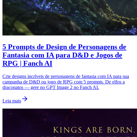
5 Prompts de Design de Personagens de
Fantasia com IA para D&D e Jogos de
RPG | Fanch AI
Crie designs incríveis de personagens de fantasia com IA para sua
campanha de D&D ou jogo de RPG com 5 prompts. De elfos a
draconatos — gere no GPT Image 2 no Fanch AI.
Leia mais