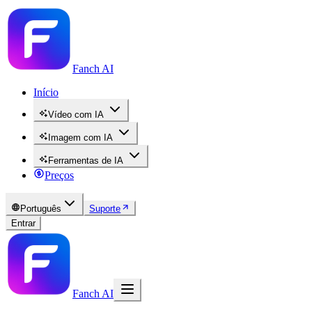
Fanch AI
Início
Vídeo com IA
Imagem com IA
Ferramentas de IA
Preços
Português
Suporte
Entrar
Fanch AI