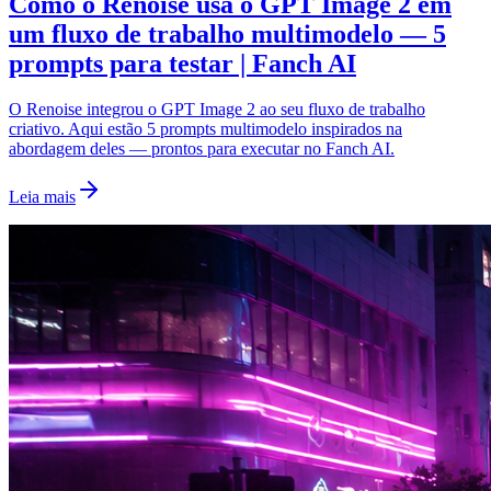
Como o Renoise usa o GPT Image 2 em
um fluxo de trabalho multimodelo — 5
prompts para testar | Fanch AI
O Renoise integrou o GPT Image 2 ao seu fluxo de trabalho
criativo. Aqui estão 5 prompts multimodelo inspirados na
abordagem deles — prontos para executar no Fanch AI.
Leia mais