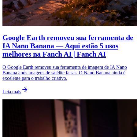
Google Earth removeu sua ferramenta de
IA Nano Banana — Aqui estão 5 usos
melhores na Fanch AI | Fanch AI
O Google Earth removeu sua ferramenta de imagem de IA Nano
Banana após imagens de satélite falsas. O Nano Banana ainda é
excelente para o trabalho criativo.
Leia mais